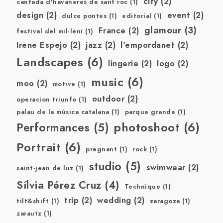
city
(2)
cantada d'havaneres de sant roc
(1)
design
(2)
event
(2)
dulce pontes
(1)
editorial
(1)
glamour
(3)
France
(2)
festival del mil·leni
(1)
Irene Espejo
(2)
jazz
(2)
l'empordanet
(2)
Landscapes
(6)
lingerie
(2)
logo
(2)
music
(6)
moo
(2)
motive
(1)
outdoor
(2)
operacion triunfo
(1)
palau de la música catalana
(1)
parque grande
(1)
photoshoot
(6)
Performances
(5)
Portrait
(6)
pregnant
(1)
rock
(1)
studio
(5)
swimwear
(2)
saint-jean de luz
(1)
Sílvia Pérez Cruz
(4)
Technique
(1)
trip
(2)
wedding
(2)
tilt&shift
(1)
zaragoza
(1)
zarautz
(1)