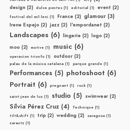
design
(2)
event
(2)
dulce pontes
(1)
editorial
(1)
glamour
(3)
France
(2)
festival del mil·leni
(1)
Irene Espejo
(2)
jazz
(2)
l'empordanet
(2)
Landscapes
(6)
lingerie
(2)
logo
(2)
music
(6)
moo
(2)
motive
(1)
outdoor
(2)
operacion triunfo
(1)
palau de la música catalana
(1)
parque grande
(1)
photoshoot
(6)
Performances
(5)
Portrait
(6)
pregnant
(1)
rock
(1)
studio
(5)
swimwear
(2)
saint-jean de luz
(1)
Sílvia Pérez Cruz
(4)
Technique
(1)
trip
(2)
wedding
(2)
tilt&shift
(1)
zaragoza
(1)
zarautz
(1)