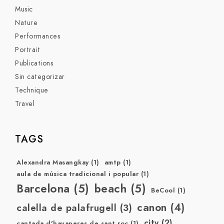
Music
Nature
Performances
Portrait
Publications
Sin categorizar
Technique
Travel
TAGS
Alexandra Masangkay
(1)
amtp
(1)
aula de música tradicional i popular
(1)
Barcelona
(5)
beach
(5)
BeCool
(1)
canon
(4)
calella de palafrugell
(3)
city
(2)
cantada d'havaneres de sant roc
(1)