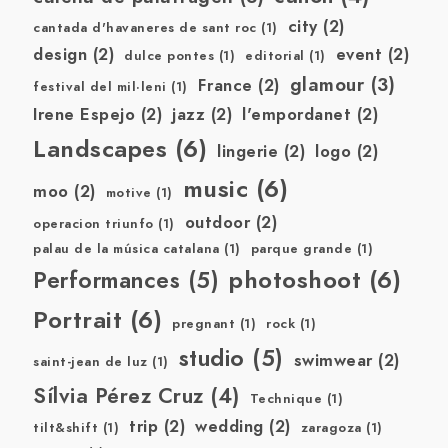
city
(2)
cantada d'havaneres de sant roc
(1)
design
(2)
event
(2)
dulce pontes
(1)
editorial
(1)
glamour
(3)
France
(2)
festival del mil·leni
(1)
Irene Espejo
(2)
jazz
(2)
l'empordanet
(2)
Landscapes
(6)
lingerie
(2)
logo
(2)
music
(6)
moo
(2)
motive
(1)
outdoor
(2)
operacion triunfo
(1)
palau de la música catalana
(1)
parque grande
(1)
photoshoot
(6)
Performances
(5)
Portrait
(6)
pregnant
(1)
rock
(1)
studio
(5)
swimwear
(2)
saint-jean de luz
(1)
Sílvia Pérez Cruz
(4)
Technique
(1)
trip
(2)
wedding
(2)
tilt&shift
(1)
zaragoza
(1)