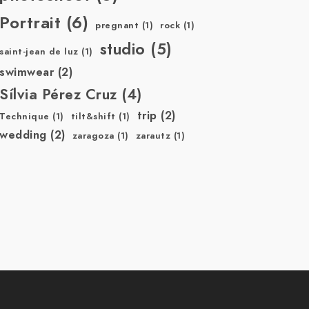
Portrait
(6)
pregnant
(1)
rock
(1)
studio
(5)
saint-jean de luz
(1)
swimwear
(2)
Sílvia Pérez Cruz
(4)
trip
(2)
Technique
(1)
tilt&shift
(1)
wedding
(2)
zaragoza
(1)
zarautz
(1)