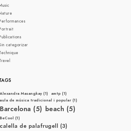
Music
Nature
Performances
Portrait
Publications
Sin categorizar
Technique
Travel
TAGS
Alexandra Masangkay
(1)
amtp
(1)
aula de música tradicional i popular
(1)
Barcelona
(5)
beach
(5)
BeCool
(1)
calella de palafrugell
(3)