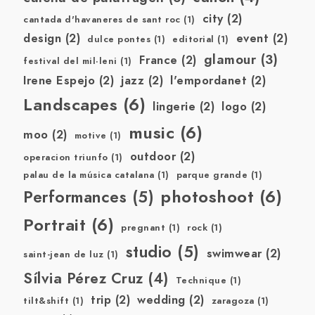
city
(2)
cantada d'havaneres de sant roc
(1)
design
(2)
event
(2)
dulce pontes
(1)
editorial
(1)
glamour
(3)
France
(2)
festival del mil·leni
(1)
Irene Espejo
(2)
jazz
(2)
l'empordanet
(2)
Landscapes
(6)
lingerie
(2)
logo
(2)
music
(6)
moo
(2)
motive
(1)
outdoor
(2)
operacion triunfo
(1)
palau de la música catalana
(1)
parque grande
(1)
photoshoot
(6)
Performances
(5)
Portrait
(6)
pregnant
(1)
rock
(1)
studio
(5)
swimwear
(2)
saint-jean de luz
(1)
Sílvia Pérez Cruz
(4)
Technique
(1)
trip
(2)
wedding
(2)
tilt&shift
(1)
zaragoza
(1)