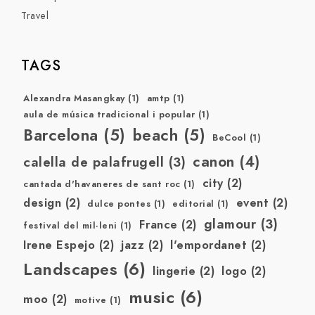
Travel
TAGS
Alexandra Masangkay
(1)
amtp
(1)
aula de música tradicional i popular
(1)
Barcelona
(5)
beach
(5)
BeCool
(1)
canon
(4)
calella de palafrugell
(3)
city
(2)
cantada d'havaneres de sant roc
(1)
design
(2)
event
(2)
dulce pontes
(1)
editorial
(1)
glamour
(3)
France
(2)
festival del mil·leni
(1)
Irene Espejo
(2)
jazz
(2)
l'empordanet
(2)
Landscapes
(6)
lingerie
(2)
logo
(2)
music
(6)
moo
(2)
motive
(1)