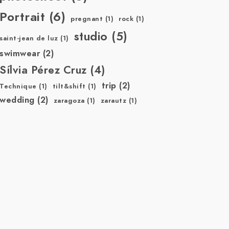
Portrait
(6)
pregnant
(1)
rock
(1)
studio
(5)
saint-jean de luz
(1)
swimwear
(2)
Sílvia Pérez Cruz
(4)
trip
(2)
Technique
(1)
tilt&shift
(1)
wedding
(2)
zaragoza
(1)
zarautz
(1)