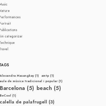
Music
Nature
Performances
Portrait
Publications
Sin categorizar
Technique
Travel
TAGS
Alexandra Masangkay
(1)
amtp
(1)
aula de música tradicional i popular
(1)
Barcelona
(5)
beach
(5)
BeCool
(1)
calella de palafrugell
(3)