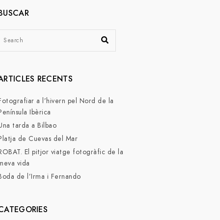
BUSCAR
ARTICLES RECENTS
Fotografiar a l’hivern pel Nord de la
Península Ibèrica
Una tarda a Bilbao
Platja de Cuevas del Mar
ROBAT. El pitjor viatge fotogràfic de la
meva vida
Boda de l’Irma i Fernando
CATEGORIES