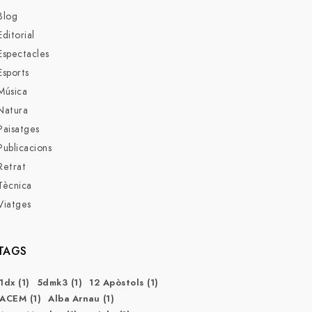
Blog
Editorial
Espectacles
Esports
Música
Natura
Paisatges
Publicacions
Retrat
Tècnica
Viatges
TAGS
1dx
(1)
5dmk3
(1)
12 Apòstols
(1)
ACEM
(1)
Alba Arnau
(1)