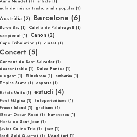
Anna Mundet
(1)
article
(1)
aula de música tradicional i popular
(1)
Barcelona
(6)
Austràlia
(2)
Byron Bay
(1)
Calella de Palafrugell
(1)
Canon
(2)
campionat
(1)
Cape Tribulation
(1)
ciutat
(1)
Concert
(5)
Convent de Sant Salvador
(1)
descentrable
(1)
Dulce Pontes
(1)
elegant
(1)
Elinchrom
(1)
embaràs
(1)
Empire State
(1)
esports
(1)
estudi
(4)
Estats Units
(1)
Font Màgica
(1)
fotoperiodisme
(1)
Fraser Island
(1)
grafisme
(1)
Great Ocean Road
(1)
havaneres
(1)
Horta de Sant Joan
(1)
Javier Colina Trio
(1)
jazz
(1)
Jordi Solé Quartet
(1)
L'Auditori
(1)