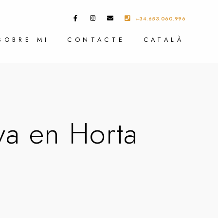
+34.653.060.996
SOBRE MI
CONTACTE
CATALÀ
va en Horta