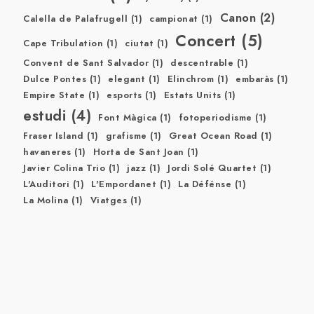
Canon
(2)
Calella de Palafrugell
(1)
campionat
(1)
Concert
(5)
Cape Tribulation
(1)
ciutat
(1)
Convent de Sant Salvador
(1)
descentrable
(1)
Dulce Pontes
(1)
elegant
(1)
Elinchrom
(1)
embaràs
(1)
Empire State
(1)
esports
(1)
Estats Units
(1)
estudi
(4)
Font Màgica
(1)
fotoperiodisme
(1)
Fraser Island
(1)
grafisme
(1)
Great Ocean Road
(1)
havaneres
(1)
Horta de Sant Joan
(1)
Javier Colina Trio
(1)
jazz
(1)
Jordi Solé Quartet
(1)
L'Auditori
(1)
L'Empordanet
(1)
La Défénse
(1)
La Molina
(1)
Viatges
(1)