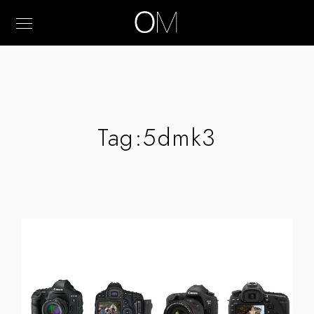
Tag:
5dmk3