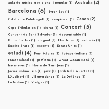
Austràlia
(2)
aula de música tradicional i popular
(1)
Barcelona
(6)
Byron Bay
(1)
Canon
(2)
Calella de Palafrugell
(1)
campionat
(1)
Concert
(5)
Cape Tribulation
(1)
ciutat
(1)
Convent de Sant Salvador
(1)
descentrable
(1)
Dulce Pontes
(1)
elegant
(1)
Elinchrom
(1)
embaràs
(1)
Empire State
(1)
esports
(1)
Estats Units
(1)
estudi
(4)
Font Màgica
(1)
fotoperiodisme
(1)
Fraser Island
(1)
grafisme
(1)
Great Ocean Road
(1)
havaneres
(1)
Horta de Sant Joan
(1)
Javier Colina Trio
(1)
jazz
(1)
Jordi Solé Quartet
(1)
L'Auditori
(1)
L'Empordanet
(1)
La Défénse
(1)
La Molina
(1)
Viatges
(1)