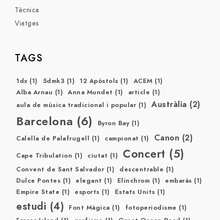
Tècnica
Viatges
TAGS
1dx
(1)
5dmk3
(1)
12 Apòstols
(1)
ACEM
(1)
Alba Arnau
(1)
Anna Mundet
(1)
article
(1)
Austràlia
(2)
aula de música tradicional i popular
(1)
Barcelona
(6)
Byron Bay
(1)
Canon
(2)
Calella de Palafrugell
(1)
campionat
(1)
Concert
(5)
Cape Tribulation
(1)
ciutat
(1)
Convent de Sant Salvador
(1)
descentrable
(1)
Dulce Pontes
(1)
elegant
(1)
Elinchrom
(1)
embaràs
(1)
Empire State
(1)
esports
(1)
Estats Units
(1)
estudi
(4)
Font Màgica
(1)
fotoperiodisme
(1)