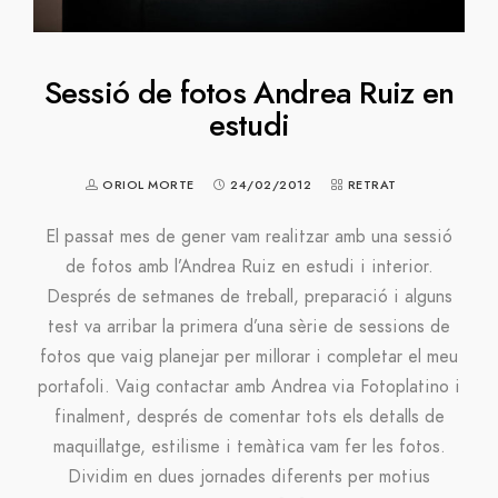
Sessió de fotos Andrea Ruiz en
estudi
ORIOL MORTE
24/02/2012
RETRAT
El passat mes de gener vam realitzar amb una sessió
de fotos amb l’Andrea Ruiz en estudi i interior.
Després de setmanes de treball, preparació i alguns
test va arribar la primera d’una sèrie de sessions de
fotos que vaig planejar per millorar i completar el meu
portafoli. Vaig contactar amb Andrea via Fotoplatino i
finalment, després de comentar tots els detalls de
maquillatge, estilisme i temàtica vam fer les fotos.
Dividim en dues jornades diferents per motius