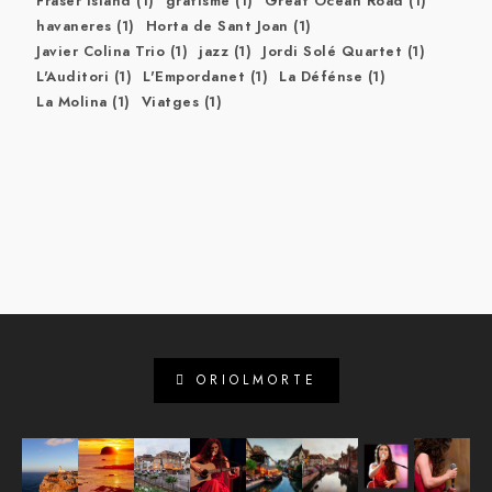
Fraser Island
(1)
grafisme
(1)
Great Ocean Road
(1)
havaneres
(1)
Horta de Sant Joan
(1)
Javier Colina Trio
(1)
jazz
(1)
Jordi Solé Quartet
(1)
L'Auditori
(1)
L'Empordanet
(1)
La Défénse
(1)
La Molina
(1)
Viatges
(1)
ORIOLMORTE