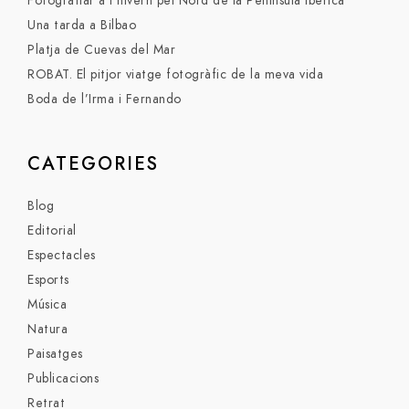
Fotografiar a l’hivern pel Nord de la Península Ibèrica
Una tarda a Bilbao
Platja de Cuevas del Mar
ROBAT. El pitjor viatge fotogràfic de la meva vida
Boda de l’Irma i Fernando
CATEGORIES
Blog
Editorial
Espectacles
Esports
Música
Natura
Paisatges
Publicacions
Retrat