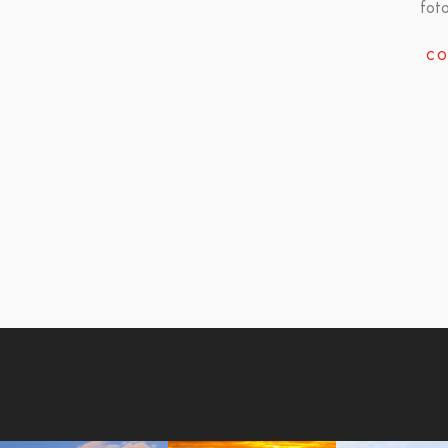
fot
CO