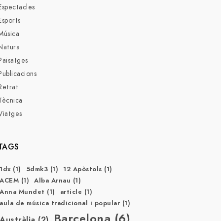
Espectacles
Esports
Música
Natura
Paisatges
Publicacions
Retrat
Tècnica
Viatges
TAGS
1dx
(1)
5dmk3
(1)
12 Apòstols
(1)
ACEM
(1)
Alba Arnau
(1)
Anna Mundet
(1)
article
(1)
aula de música tradicional i popular
(1)
Barcelona
(6)
Austràlia
(2)