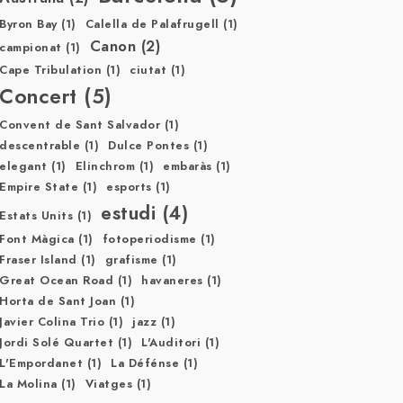
Byron Bay
(1)
Calella de Palafrugell
(1)
Canon
(2)
campionat
(1)
Cape Tribulation
(1)
ciutat
(1)
Concert
(5)
Convent de Sant Salvador
(1)
descentrable
(1)
Dulce Pontes
(1)
elegant
(1)
Elinchrom
(1)
embaràs
(1)
Empire State
(1)
esports
(1)
estudi
(4)
Estats Units
(1)
Font Màgica
(1)
fotoperiodisme
(1)
Fraser Island
(1)
grafisme
(1)
Great Ocean Road
(1)
havaneres
(1)
Horta de Sant Joan
(1)
Javier Colina Trio
(1)
jazz
(1)
Jordi Solé Quartet
(1)
L'Auditori
(1)
L'Empordanet
(1)
La Défénse
(1)
La Molina
(1)
Viatges
(1)