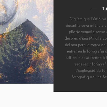
1
Diguem que l'Oriol va 
durant la seva infància
plàstic vermella sense
després d'una Minolta co
del seu pare la marca del
entrar en la fotografia d
salt en la seva formació
esdevenir fotògraf
L'exploració de tot
fotogràfiques l'ha fe