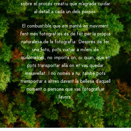
sobre el procés creatiu que m’agrada cuidar
al detall a cada un dels passos.
El combustible que em manté en moviment
fent més fotografies és de fet per la pròpia
naturalesa de la fotografia. Després de fer
una foto, pots viatjar a milers de
quilòmetres, no importa on, ni quan, que et
pots transportar allà on et vas quedar
meravellat. I no només a tu, també pots
transportar a altres davant la bellesa d’aquell
moment o persona que vas fotografiar
llavors.