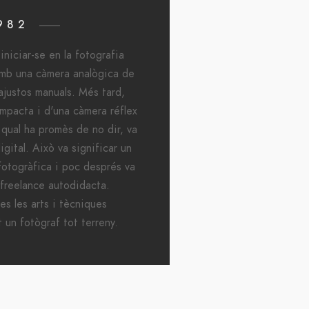
982
iniciar-se en la fotografia
 amb una càmera analògica de
 ajustos manuals. Més tard,
mpacta i d'una càmera réflex
 qual ha promès de no dir, va
igital. Això va significar un
 fotogràfica i poc després va
 freelance autodidacta.
es les arts i tècniques
t un fotògraf tot terreny.