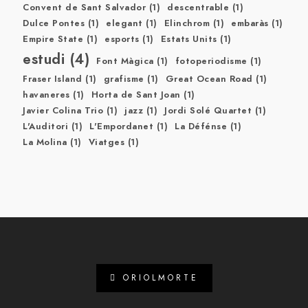
Convent de Sant Salvador
(1)
descentrable
(1)
Dulce Pontes
(1)
elegant
(1)
Elinchrom
(1)
embaràs
(1)
Empire State
(1)
esports
(1)
Estats Units
(1)
estudi
(4)
Font Màgica
(1)
fotoperiodisme
(1)
Fraser Island
(1)
grafisme
(1)
Great Ocean Road
(1)
havaneres
(1)
Horta de Sant Joan
(1)
Javier Colina Trio
(1)
jazz
(1)
Jordi Solé Quartet
(1)
L'Auditori
(1)
L'Empordanet
(1)
La Défénse
(1)
La Molina
(1)
Viatges
(1)
ORIOLMORTE