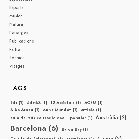
Esports
Música
Natura
Paisatges
Publicacions
Retrat
Tècnica
Viatges
TAGS
1dx
(1)
5dmk3
(1)
12 Apòstols
(1)
ACEM
(1)
Alba Arnau
(1)
Anna Mundet
(1)
article
(1)
Austràlia
(2)
aula de música tradicional i popular
(1)
Barcelona
(6)
Byron Bay
(1)
Canon
(2)
Calella de Palafrugell
(1)
campionat
(1)