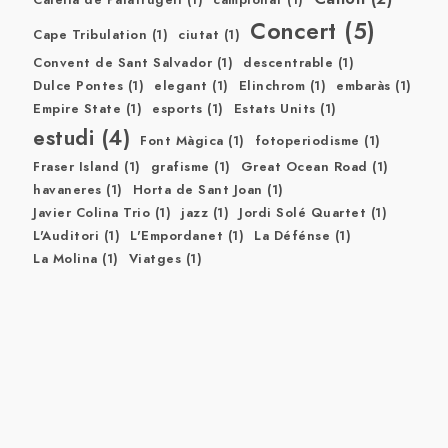
Concert
(5)
Cape Tribulation
(1)
ciutat
(1)
Convent de Sant Salvador
(1)
descentrable
(1)
Dulce Pontes
(1)
elegant
(1)
Elinchrom
(1)
embaràs
(1)
Empire State
(1)
esports
(1)
Estats Units
(1)
estudi
(4)
Font Màgica
(1)
fotoperiodisme
(1)
Fraser Island
(1)
grafisme
(1)
Great Ocean Road
(1)
havaneres
(1)
Horta de Sant Joan
(1)
Javier Colina Trio
(1)
jazz
(1)
Jordi Solé Quartet
(1)
L'Auditori
(1)
L'Empordanet
(1)
La Défénse
(1)
La Molina
(1)
Viatges
(1)