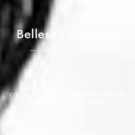
Bellesa i Glamour
GALERIA DE FOTOS
CONTINUAR
CONTINUA I FES CLICK A QUALSEVOL IMATGE PER
VEURE-LA EN PANTALLA COMPLETA