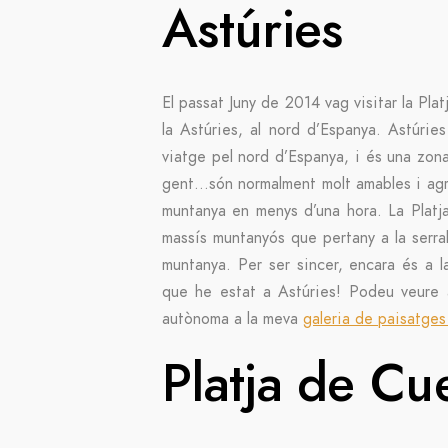
Astúries
El passat Juny de 2014 vag visitar la Pl
la Astúries, al nord d’Espanya. Astúrie
viatge pel nord d’Espanya, i és una zona 
gent…són normalment molt amables i agra
muntanya en menys d’una hora. La Platj
massís muntanyós que pertany a la serra
muntanya. Per ser sincer, encara és a la
que he estat a Astúries! Podeu veure 
autònoma a la meva
galeria de paisatges
Platja de Cu