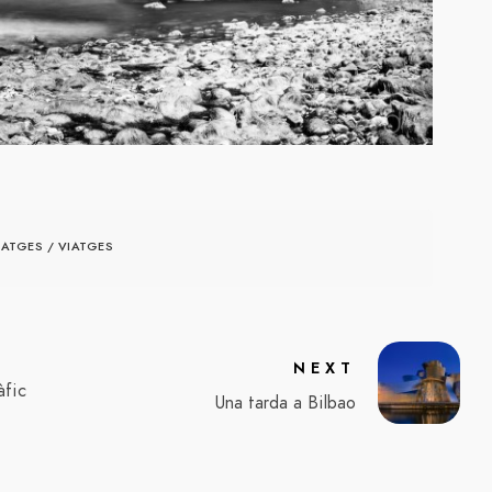
SATGES
/
VIATGES
NEXT
àfic
Una tarda a Bilbao