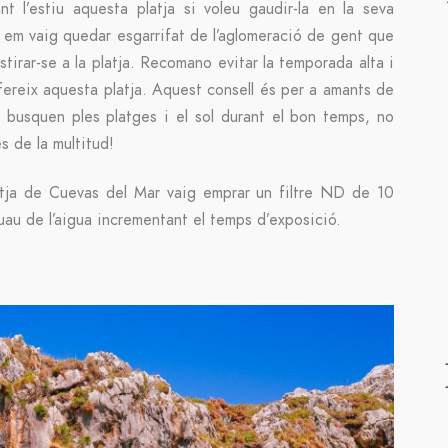
t l’estiu aquesta platja si voleu gaudir-la en la seva
i em vaig quedar esgarrifat de l’aglomeració de gent que
stirar-se a la platja. Recomano evitar la temporada alta i
fereix aquesta platja. Aquest consell és per a amants de
i busquen ples platges i el sol durant el bon temps, no
 de la multitud!
latja de Cuevas del Mar vaig emprar un filtre ND de 10
suau de l’aigua incrementant el temps d’exposició.