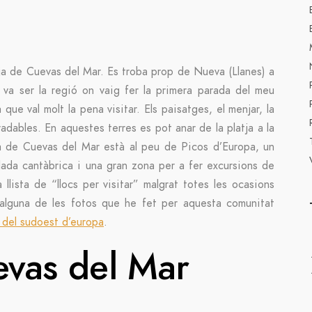
atja de Cuevas del Mar. Es troba prop de Nueva (Llanes) a
s va ser la regió on vaig fer la primera parada del meu
que val molt la pena visitar. Els paisatges, el menjar, la
dables. En aquestes terres es pot anar de la platja a la
a de Cuevas del Mar està al peu de Picos d’Europa, un
lada cantàbrica i una gran zona per a fer excursions de
 llista de “llocs per visitar” malgrat totes les ocasions
alguna de les fotos que he fet per aquesta comunitat
 del sudoest d’europa
.
evas del Mar