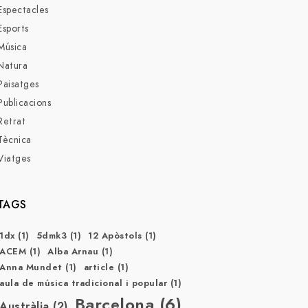
Espectacles
Esports
Música
Natura
Paisatges
Publicacions
Retrat
Tècnica
Viatges
TAGS
1dx
(1)
5dmk3
(1)
12 Apòstols
(1)
ACEM
(1)
Alba Arnau
(1)
Anna Mundet
(1)
article
(1)
aula de música tradicional i popular
(1)
Barcelona
(6)
Austràlia
(2)