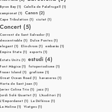
Byron Bay
(1)
Calella de Palafrugell
(1)
Canon
(2)
campionat
(1)
Cape Tribulation
(1)
ciutat
(1)
Concert
(5)
Convent de Sant Salvador
(1)
descentrable
(1)
Dulce Pontes
(1)
elegant
(1)
Elinchrom
(1)
embaràs
(1)
Empire State
(1)
esports
(1)
estudi
(4)
Estats Units
(1)
Font Màgica
(1)
fotoperiodisme
(1)
Fraser Island
(1)
grafisme
(1)
Great Ocean Road
(1)
havaneres
(1)
Horta de Sant Joan
(1)
Javier Colina Trio
(1)
jazz
(1)
Jordi Solé Quartet
(1)
L'Auditori
(1)
L'Empordanet
(1)
La Défénse
(1)
La Molina
(1)
Viatges
(1)