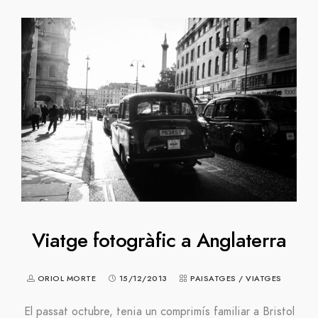
Viatge fotogràfic a Anglaterra
ORIOL MORTE
15/12/2013
PAISATGES
/
VIATGES
El passat octubre, tenia un comprimís familiar a Bristol