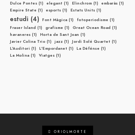
Dulce Pontes
(1)
elegant
(1)
Elinchrom
(1)
embaràs
(1)
Empire State
(1)
esports
(1)
Estats Units
(1)
estudi
(4)
Font Màgica
(1)
fotoperiodisme
(1)
Fraser Island
(1)
grafisme
(1)
Great Ocean Road
(1)
havaneres
(1)
Horta de Sant Joan
(1)
Javier Colina Trio
(1)
jazz
(1)
Jordi Solé Quartet
(1)
L'Auditori
(1)
L'Empordanet
(1)
La Défénse
(1)
La Molina
(1)
Viatges
(1)
ORIOLMORTE