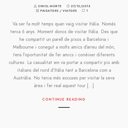
ORIOL MORTE
27/12/2013
PAISATGES
/
VIATGES
1
Va ser fa molt temps quan vaig visitar Itàlia. Només
tenia 6 anys. Moment doncs de visitar Itàlia. Des que
he compartit un parell de pisos a Barcelona i
Melbourne i conegut a molts amics d’arreu del món,
tens l’oportunitat de fer amics i conèixer diferents
cultures. La casualitat em va portar a compartir pis amb
italians del nord d’Itàlia tant a Barcelona com a
Austràlia. No tenia més excuses per visitar la seva
àrea i fer real aquest tour […]
CONTINUE READING