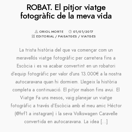
ROBAT. El pitjor viatge
fotogràfic de la meva vida
ORIOL MORTE
01/01/2017
EDITORIAL
/
PAISATGES
/
VIATGES
La trista història del que va començar com un
meravellós viatge fotogràfic per carretera fins a
Escòcia i es va acabar convertint en un robatori
d’equip fotogràfic per valor d’uns 13.000€ a la nostra
autocaravana quan hi dormiem. Llegeix la història
completa a continuació. El pitjor malson fins avui. El
Viatge Fa uns mesos, vaig planejar un viatge
fotogràfic a través d’Escòcia amb el meu amic Héctor
(@hrf1 a instagram) i la seva Volkswagen Caravelle
convertida en autocaravana. La idea […]