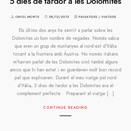
5 dies de tardor a les Dolomites
ORIOL MORTE
28/12/2013
PAISATGES
/
VIATGES
Els últims dos anys he sentit a parlar sobre les
Dolomites un bon nombre de vegades. Només sabia
que eren un grup de muntanyes al nord-est d’Itàlia
tocant a la frontera amb Àustria. No només italians
m’havien parlat de les Dolomites sinó també alguns
amics que hi han estat i en guardaven molt bon record
pel que explicaven. Durant el meu viatge pel nord
d’Itàlia, 5 dies de tardor a les Dolomites era el
complement perfecte. Preparant el viatge […]
CONTINUE READING