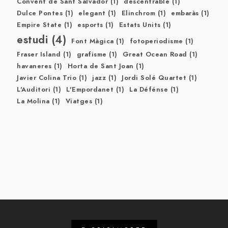
Convent de Sant Salvador
(1)
descentrable
(1)
Dulce Pontes
(1)
elegant
(1)
Elinchrom
(1)
embaràs
(1)
Empire State
(1)
esports
(1)
Estats Units
(1)
estudi
(4)
Font Màgica
(1)
fotoperiodisme
(1)
Fraser Island
(1)
grafisme
(1)
Great Ocean Road
(1)
havaneres
(1)
Horta de Sant Joan
(1)
Javier Colina Trio
(1)
jazz
(1)
Jordi Solé Quartet
(1)
L'Auditori
(1)
L'Empordanet
(1)
La Défénse
(1)
La Molina
(1)
Viatges
(1)