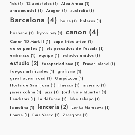
1dx
(1)
12 apóstoles
(1)
Alba Arnau
(1)
anna mundet
(1)
Aragón
(1)
australia
(1)
Barcelona
(4)
boira
(1)
boleros
(1)
canon
(4)
brisbane
(1)
byron bay
(1)
Canon 1D Mark II
(1)
cape tribulation
(1)
dulce pontes
(1)
els pescadors de l'escala
(1)
embarazo
(1)
equipo
(1)
estados unidos
(1)
estudio
(2)
fotoperiodismo
(1)
Fraser Island
(1)
fuegos artificiales
(1)
grafismo
(1)
great ocean road
(1)
Guipúzcoa
(1)
Horta de Sant Joan
(1)
Huesca
(1)
invierno
(1)
javier colina
(1)
jazz
(1)
Jordi Solé Quartet
(1)
l'auditori
(1)
la défense
(1)
lake tekapo
(1)
lencería
(2)
la molina
(1)
Lenka Maresova
(1)
Loarre
(1)
País Vasco
(1)
Zaragoza
(1)