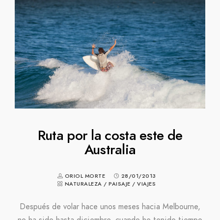
Ruta por la costa este de
Australia
ORIOL MORTE
28/01/2013
NATURALEZA
/
PAISAJE
/
VIAJES
Después de volar hace unos meses hacia Melbourne,
no ha sido hasta diciembre, cuando he tenido tiempo