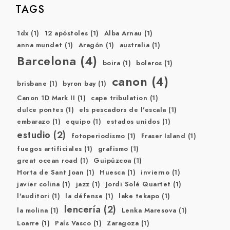
TAGS
1dx
(1)
12 apóstoles
(1)
Alba Arnau
(1)
anna mundet
(1)
Aragón
(1)
australia
(1)
Barcelona
(4)
boira
(1)
boleros
(1)
canon
(4)
brisbane
(1)
byron bay
(1)
Canon 1D Mark II
(1)
cape tribulation
(1)
dulce pontes
(1)
els pescadors de l'escala
(1)
embarazo
(1)
equipo
(1)
estados unidos
(1)
estudio
(2)
fotoperiodismo
(1)
Fraser Island
(1)
fuegos artificiales
(1)
grafismo
(1)
great ocean road
(1)
Guipúzcoa
(1)
Horta de Sant Joan
(1)
Huesca
(1)
invierno
(1)
javier colina
(1)
jazz
(1)
Jordi Solé Quartet
(1)
l'auditori
(1)
la défense
(1)
lake tekapo
(1)
lencería
(2)
la molina
(1)
Lenka Maresova
(1)
Loarre
(1)
País Vasco
(1)
Zaragoza
(1)