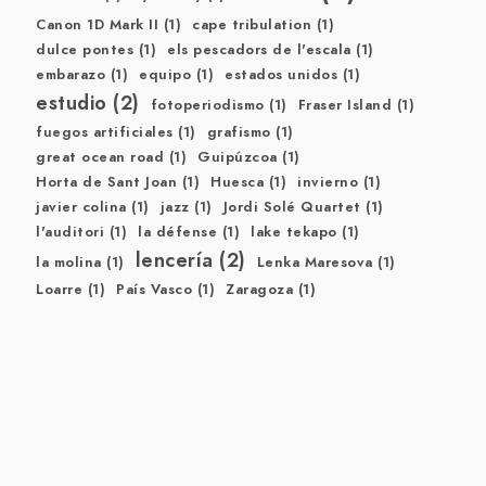
Canon 1D Mark II
(1)
cape tribulation
(1)
dulce pontes
(1)
els pescadors de l'escala
(1)
embarazo
(1)
equipo
(1)
estados unidos
(1)
estudio
(2)
fotoperiodismo
(1)
Fraser Island
(1)
fuegos artificiales
(1)
grafismo
(1)
great ocean road
(1)
Guipúzcoa
(1)
Horta de Sant Joan
(1)
Huesca
(1)
invierno
(1)
javier colina
(1)
jazz
(1)
Jordi Solé Quartet
(1)
l'auditori
(1)
la défense
(1)
lake tekapo
(1)
lencería
(2)
la molina
(1)
Lenka Maresova
(1)
Loarre
(1)
País Vasco
(1)
Zaragoza
(1)