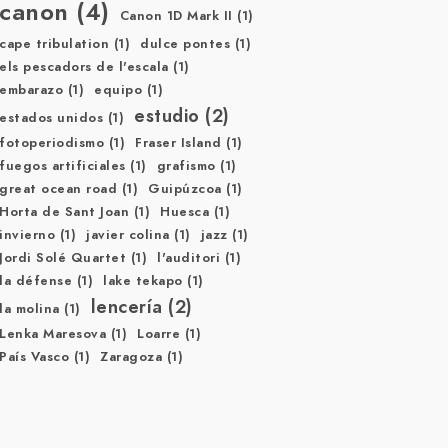
canon
(4)
Canon 1D Mark II
(1)
cape tribulation
(1)
dulce pontes
(1)
els pescadors de l'escala
(1)
embarazo
(1)
equipo
(1)
estudio
(2)
estados unidos
(1)
fotoperiodismo
(1)
Fraser Island
(1)
fuegos artificiales
(1)
grafismo
(1)
great ocean road
(1)
Guipúzcoa
(1)
Horta de Sant Joan
(1)
Huesca
(1)
invierno
(1)
javier colina
(1)
jazz
(1)
Jordi Solé Quartet
(1)
l'auditori
(1)
la défense
(1)
lake tekapo
(1)
lencería
(2)
la molina
(1)
Lenka Maresova
(1)
Loarre
(1)
País Vasco
(1)
Zaragoza
(1)