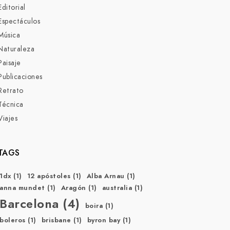
Editorial
Espectáculos
Música
Naturaleza
Paisaje
Publicaciones
Retrato
Técnica
Viajes
TAGS
1dx
(1)
12 apóstoles
(1)
Alba Arnau
(1)
anna mundet
(1)
Aragón
(1)
australia
(1)
Barcelona
(4)
boira
(1)
boleros
(1)
brisbane
(1)
byron bay
(1)