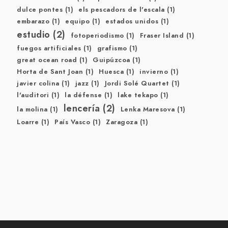
dulce pontes
(1)
els pescadors de l'escala
(1)
embarazo
(1)
equipo
(1)
estados unidos
(1)
estudio
(2)
fotoperiodismo
(1)
Fraser Island
(1)
fuegos artificiales
(1)
grafismo
(1)
great ocean road
(1)
Guipúzcoa
(1)
Horta de Sant Joan
(1)
Huesca
(1)
invierno
(1)
javier colina
(1)
jazz
(1)
Jordi Solé Quartet
(1)
l'auditori
(1)
la défense
(1)
lake tekapo
(1)
lencería
(2)
la molina
(1)
Lenka Maresova
(1)
Loarre
(1)
País Vasco
(1)
Zaragoza
(1)