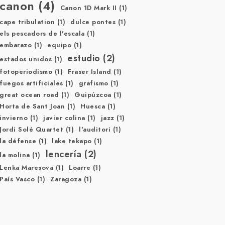
canon
(4)
Canon 1D Mark II
(1)
cape tribulation
(1)
dulce pontes
(1)
els pescadors de l'escala
(1)
embarazo
(1)
equipo
(1)
estudio
(2)
estados unidos
(1)
fotoperiodismo
(1)
Fraser Island
(1)
fuegos artificiales
(1)
grafismo
(1)
great ocean road
(1)
Guipúzcoa
(1)
Horta de Sant Joan
(1)
Huesca
(1)
invierno
(1)
javier colina
(1)
jazz
(1)
Jordi Solé Quartet
(1)
l'auditori
(1)
la défense
(1)
lake tekapo
(1)
lencería
(2)
la molina
(1)
Lenka Maresova
(1)
Loarre
(1)
País Vasco
(1)
Zaragoza
(1)