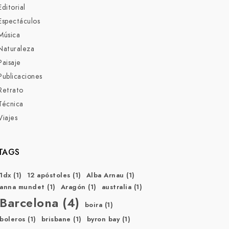
Editorial
Espectáculos
Música
Naturaleza
Paisaje
Publicaciones
Retrato
Técnica
Viajes
TAGS
1dx
(1)
12 apóstoles
(1)
Alba Arnau
(1)
anna mundet
(1)
Aragón
(1)
australia
(1)
Barcelona
(4)
boira
(1)
boleros
(1)
brisbane
(1)
byron bay
(1)