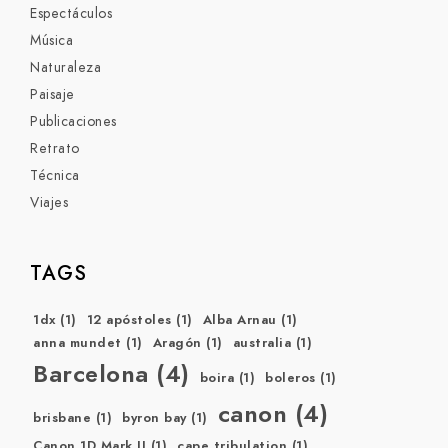
Espectáculos
Música
Naturaleza
Paisaje
Publicaciones
Retrato
Técnica
Viajes
TAGS
1dx
(1)
12 apóstoles
(1)
Alba Arnau
(1)
anna mundet
(1)
Aragón
(1)
australia
(1)
Barcelona
(4)
boira
(1)
boleros
(1)
canon
(4)
brisbane
(1)
byron bay
(1)
Canon 1D Mark II
(1)
cape tribulation
(1)