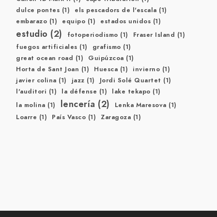
dulce pontes
(1)
els pescadors de l'escala
(1)
embarazo
(1)
equipo
(1)
estados unidos
(1)
estudio
(2)
fotoperiodismo
(1)
Fraser Island
(1)
fuegos artificiales
(1)
grafismo
(1)
great ocean road
(1)
Guipúzcoa
(1)
Horta de Sant Joan
(1)
Huesca
(1)
invierno
(1)
javier colina
(1)
jazz
(1)
Jordi Solé Quartet
(1)
l'auditori
(1)
la défense
(1)
lake tekapo
(1)
lencería
(2)
la molina
(1)
Lenka Maresova
(1)
Loarre
(1)
País Vasco
(1)
Zaragoza
(1)