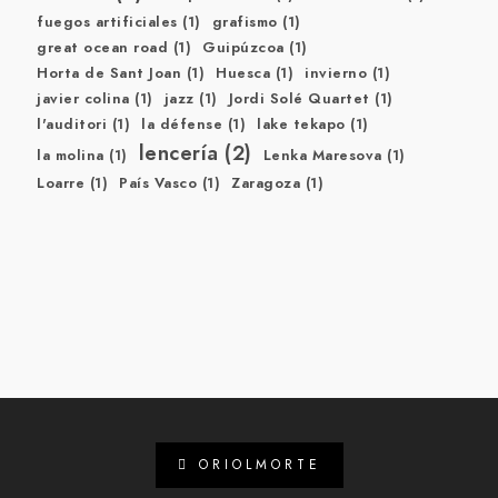
fuegos artificiales
(1)
grafismo
(1)
great ocean road
(1)
Guipúzcoa
(1)
Horta de Sant Joan
(1)
Huesca
(1)
invierno
(1)
javier colina
(1)
jazz
(1)
Jordi Solé Quartet
(1)
l'auditori
(1)
la défense
(1)
lake tekapo
(1)
lencería
(2)
la molina
(1)
Lenka Maresova
(1)
Loarre
(1)
País Vasco
(1)
Zaragoza
(1)
ORIOLMORTE