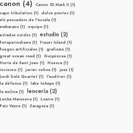
canon
(4)
Canon 1D Mark II
(1)
cape tribulation
(1)
dulce pontes
(1)
els pescadors de l'escala
(1)
embarazo
(1)
equipo
(1)
estudio
(2)
estados unidos
(1)
fotoperiodismo
(1)
Fraser Island
(1)
fuegos artificiales
(1)
grafismo
(1)
great ocean road
(1)
Guipúzcoa
(1)
Horta de Sant Joan
(1)
Huesca
(1)
invierno
(1)
javier colina
(1)
jazz
(1)
Jordi Solé Quartet
(1)
l'auditori
(1)
la défense
(1)
lake tekapo
(1)
lencería
(2)
la molina
(1)
Lenka Maresova
(1)
Loarre
(1)
País Vasco
(1)
Zaragoza
(1)