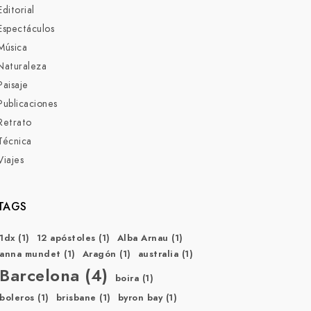
Editorial
Espectáculos
Música
Naturaleza
Paisaje
Publicaciones
Retrato
Técnica
Viajes
TAGS
1dx
(1)
12 apóstoles
(1)
Alba Arnau
(1)
anna mundet
(1)
Aragón
(1)
australia
(1)
Barcelona
(4)
boira
(1)
boleros
(1)
brisbane
(1)
byron bay
(1)