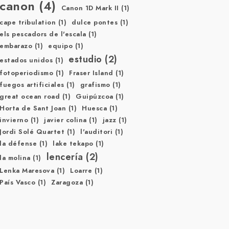
canon
(4)
Canon 1D Mark II
(1)
cape tribulation
(1)
dulce pontes
(1)
els pescadors de l'escala
(1)
embarazo
(1)
equipo
(1)
estudio
(2)
estados unidos
(1)
fotoperiodismo
(1)
Fraser Island
(1)
fuegos artificiales
(1)
grafismo
(1)
great ocean road
(1)
Guipúzcoa
(1)
Horta de Sant Joan
(1)
Huesca
(1)
invierno
(1)
javier colina
(1)
jazz
(1)
Jordi Solé Quartet
(1)
l'auditori
(1)
la défense
(1)
lake tekapo
(1)
lencería
(2)
la molina
(1)
Lenka Maresova
(1)
Loarre
(1)
País Vasco
(1)
Zaragoza
(1)