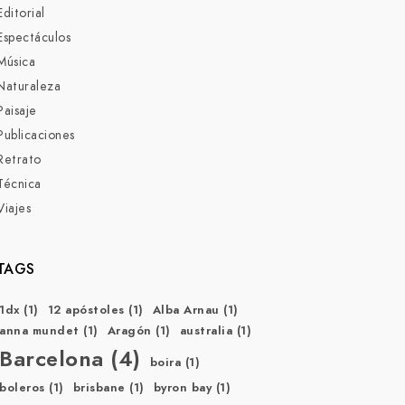
Editorial
Espectáculos
Música
Naturaleza
Paisaje
Publicaciones
Retrato
Técnica
Viajes
TAGS
1dx
(1)
12 apóstoles
(1)
Alba Arnau
(1)
anna mundet
(1)
Aragón
(1)
australia
(1)
Barcelona
(4)
boira
(1)
boleros
(1)
brisbane
(1)
byron bay
(1)