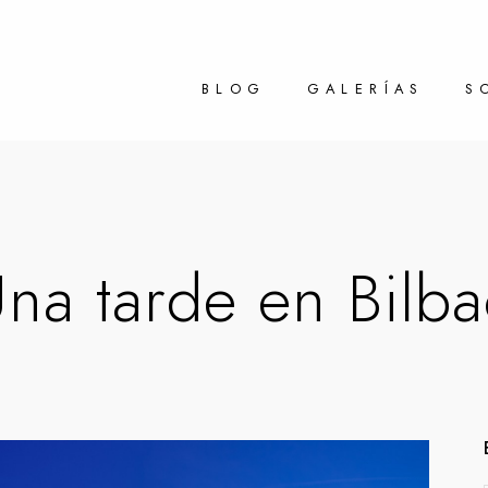
BLOG
GALERÍAS
S
na tarde en Bilb