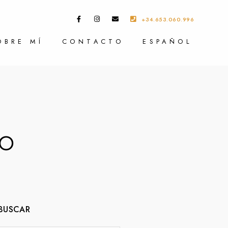
+34.653.060.996
OBRE MÍ
CONTACTO
ESPAÑOL
ao
BUSCAR