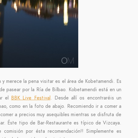
n y merece la pena visitar es el área de Kobetamendi. Es
de pasear por la Ría de Bilbao. Kobetamendi está en un
ar el
BBK Live Festival
. Desde allí os encontraréis un
bao, como en la foto de abajo. Recomiendo ir a comer a
comer a precios muy asequibles mientras se disfruta de
gar. Éste tipo de Bar-Restaurante es típico de Vizcaya.
 comisión por ésta recomendación!! Simplemente es