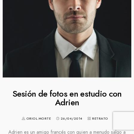
Sesión de fotos en estudio con
Adrien
ORIOL MORTE
26/04/2014
RETRATO
Adrien es un amigo francés con quien a menudo salgo a