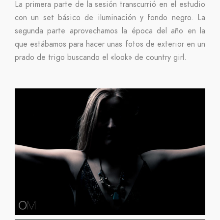
La primera parte de la sesión transcurrió en el estudio
con un set básico de iluminación y fondo negro. La
segunda parte aprovechamos la época del año en la
que estábamos para hacer unas fotos de exterior en un
prado de trigo buscando el «look» de country girl.