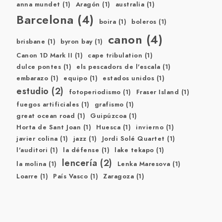
anna mundet
(1)
Aragón
(1)
australia
(1)
Barcelona
(4)
boira
(1)
boleros
(1)
canon
(4)
brisbane
(1)
byron bay
(1)
Canon 1D Mark II
(1)
cape tribulation
(1)
dulce pontes
(1)
els pescadors de l'escala
(1)
embarazo
(1)
equipo
(1)
estados unidos
(1)
estudio
(2)
fotoperiodismo
(1)
Fraser Island
(1)
fuegos artificiales
(1)
grafismo
(1)
great ocean road
(1)
Guipúzcoa
(1)
Horta de Sant Joan
(1)
Huesca
(1)
invierno
(1)
javier colina
(1)
jazz
(1)
Jordi Solé Quartet
(1)
l'auditori
(1)
la défense
(1)
lake tekapo
(1)
lencería
(2)
la molina
(1)
Lenka Maresova
(1)
Loarre
(1)
País Vasco
(1)
Zaragoza
(1)