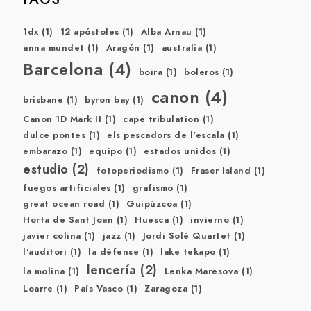
1dx
(1)
12 apóstoles
(1)
Alba Arnau
(1)
anna mundet
(1)
Aragón
(1)
australia
(1)
Barcelona
(4)
boira
(1)
boleros
(1)
canon
(4)
brisbane
(1)
byron bay
(1)
Canon 1D Mark II
(1)
cape tribulation
(1)
dulce pontes
(1)
els pescadors de l'escala
(1)
embarazo
(1)
equipo
(1)
estados unidos
(1)
estudio
(2)
fotoperiodismo
(1)
Fraser Island
(1)
fuegos artificiales
(1)
grafismo
(1)
great ocean road
(1)
Guipúzcoa
(1)
Horta de Sant Joan
(1)
Huesca
(1)
invierno
(1)
javier colina
(1)
jazz
(1)
Jordi Solé Quartet
(1)
l'auditori
(1)
la défense
(1)
lake tekapo
(1)
lencería
(2)
la molina
(1)
Lenka Maresova
(1)
Loarre
(1)
País Vasco
(1)
Zaragoza
(1)