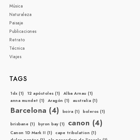
Música
Naturaleza
Paisaje
Publicaciones
Retrato
Técnica
Viajes
TAGS
1dx
(1)
12 apóstoles
(1)
Alba Arnau
(1)
anna mundet
(1)
Aragón
(1)
australia
(1)
Barcelona
(4)
boira
(1)
boleros
(1)
canon
(4)
brisbane
(1)
byron bay
(1)
Canon 1D Mark II
(1)
cape tribulation
(1)
dulce pontes
(1)
els pescadors de l'escala
(1)