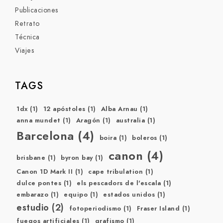
Publicaciones
Retrato
Técnica
Viajes
TAGS
1dx
(1)
12 apóstoles
(1)
Alba Arnau
(1)
anna mundet
(1)
Aragón
(1)
australia
(1)
Barcelona
(4)
boira
(1)
boleros
(1)
canon
(4)
brisbane
(1)
byron bay
(1)
Canon 1D Mark II
(1)
cape tribulation
(1)
dulce pontes
(1)
els pescadors de l'escala
(1)
embarazo
(1)
equipo
(1)
estados unidos
(1)
estudio
(2)
fotoperiodismo
(1)
Fraser Island
(1)
fuegos artificiales
(1)
grafismo
(1)