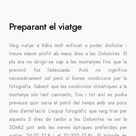
Preparant el viatge
Vaig viatjar a Itàlia molt enfocat a poder disfrutar i
treure màxim profit als meus dies a les Dolomites. El
pla era no dirigir-se cap a les muntanyes fins que la
previsió fos l’adecuada. Això no significa
necessàriament sol però sí bones condicions per la
fotografia. Sabent que les condicions climàtiques a la
muntanya són tant canviants, fins i tot així es podia
preveure quin seria el patró del temps amb uns pocs
dies d’antel·lació. L’equip fotogràfic que vaig triar per
aquests 5 dies de tardor a les Dolomites va ser la
5Dmk2 junt amb les meves òptiques preferides per
viatjar: 24-70 f2.8 i el 70-200 f2.8L. El trípode és