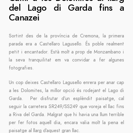
del Lago di Garda fins a
Canazei
Sortint des de la província de Cremona, la primera
parada era a Castellaro Lagusello. És poble realment
petit i encantador. Està molt a prop de Monzambano i
la seva tranquilitat em va convidar a fer algunes
fotografies.
Un cop deixes Castellaro Lagusello enrera per anar cap
a les Dolomites, la millor opció és rodejant el Lago di
Garda. Per disfrutar d’un esplèndit paisatge, cal
seguir la carretera SR249/SS249 que voreja el llac fins
a Riva del Garda. Malgrat que hi havia una llum terrible
per fer fotos aquell dia, encara valia molt la pena el
paisatge al llarg d’aquest gran llac.