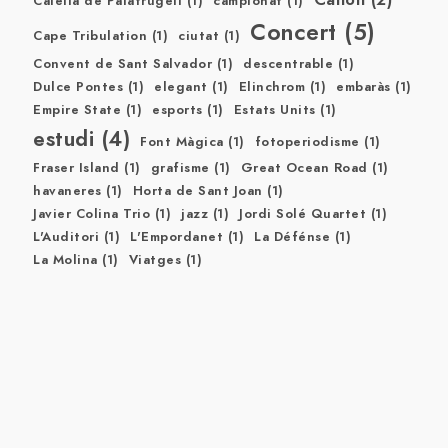
Calella de Palafrugell
(1)
campionat
(1)
Concert
(5)
Cape Tribulation
(1)
ciutat
(1)
Convent de Sant Salvador
(1)
descentrable
(1)
Dulce Pontes
(1)
elegant
(1)
Elinchrom
(1)
embaràs
(1)
Empire State
(1)
esports
(1)
Estats Units
(1)
estudi
(4)
Font Màgica
(1)
fotoperiodisme
(1)
Fraser Island
(1)
grafisme
(1)
Great Ocean Road
(1)
havaneres
(1)
Horta de Sant Joan
(1)
Javier Colina Trio
(1)
jazz
(1)
Jordi Solé Quartet
(1)
L'Auditori
(1)
L'Empordanet
(1)
La Défénse
(1)
La Molina
(1)
Viatges
(1)