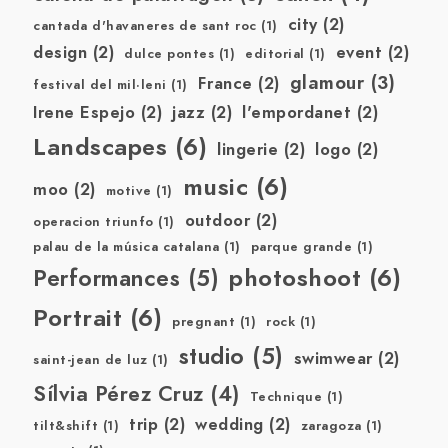
city
(2)
cantada d'havaneres de sant roc
(1)
design
(2)
event
(2)
dulce pontes
(1)
editorial
(1)
glamour
(3)
France
(2)
festival del mil·leni
(1)
Irene Espejo
(2)
jazz
(2)
l'empordanet
(2)
Landscapes
(6)
lingerie
(2)
logo
(2)
music
(6)
moo
(2)
motive
(1)
outdoor
(2)
operacion triunfo
(1)
palau de la música catalana
(1)
parque grande
(1)
photoshoot
(6)
Performances
(5)
Portrait
(6)
pregnant
(1)
rock
(1)
studio
(5)
swimwear
(2)
saint-jean de luz
(1)
Sílvia Pérez Cruz
(4)
Technique
(1)
trip
(2)
wedding
(2)
tilt&shift
(1)
zaragoza
(1)