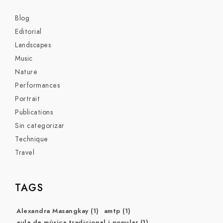
Blog
Editorial
Landscapes
Music
Nature
Performances
Portrait
Publications
Sin categorizar
Technique
Travel
TAGS
Alexandra Masangkay
(1)
amtp
(1)
aula de música tradicional i popular
(1)