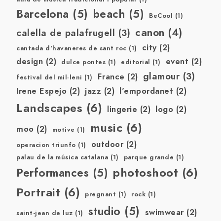
Barcelona
(5)
beach
(5)
BeCool
(1)
canon
(4)
calella de palafrugell
(3)
city
(2)
cantada d'havaneres de sant roc
(1)
design
(2)
event
(2)
dulce pontes
(1)
editorial
(1)
glamour
(3)
France
(2)
festival del mil·leni
(1)
Irene Espejo
(2)
jazz
(2)
l'empordanet
(2)
Landscapes
(6)
lingerie
(2)
logo
(2)
music
(6)
moo
(2)
motive
(1)
outdoor
(2)
operacion triunfo
(1)
palau de la música catalana
(1)
parque grande
(1)
photoshoot
(6)
Performances
(5)
Portrait
(6)
pregnant
(1)
rock
(1)
studio
(5)
swimwear
(2)
saint-jean de luz
(1)