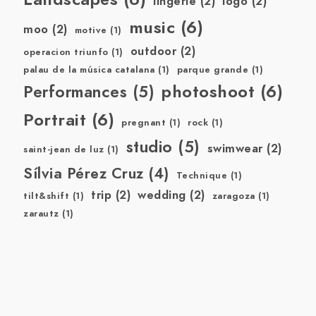
lingerie
(2)
logo
(2)
music
(6)
moo
(2)
motive
(1)
outdoor
(2)
operacion triunfo
(1)
palau de la música catalana
(1)
parque grande
(1)
photoshoot
(6)
Performances
(5)
Portrait
(6)
pregnant
(1)
rock
(1)
studio
(5)
swimwear
(2)
saint-jean de luz
(1)
Sílvia Pérez Cruz
(4)
Technique
(1)
trip
(2)
wedding
(2)
tilt&shift
(1)
zaragoza
(1)
zarautz
(1)