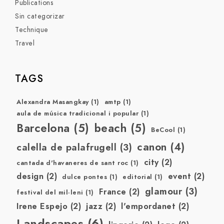
Publications
Sin categorizar
Technique
Travel
TAGS
Alexandra Masangkay
(1)
amtp
(1)
aula de música tradicional i popular
(1)
Barcelona
(5)
beach
(5)
BeCool
(1)
canon
(4)
calella de palafrugell
(3)
city
(2)
cantada d'havaneres de sant roc
(1)
design
(2)
event
(2)
dulce pontes
(1)
editorial
(1)
glamour
(3)
France
(2)
festival del mil·leni
(1)
Irene Espejo
(2)
jazz
(2)
l'empordanet
(2)
Landscapes
(6)