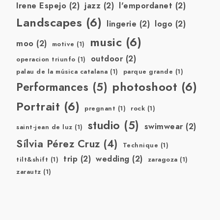
Irene Espejo
(2)
jazz
(2)
l'empordanet
(2)
Landscapes
(6)
lingerie
(2)
logo
(2)
music
(6)
moo
(2)
motive
(1)
outdoor
(2)
operacion triunfo
(1)
palau de la música catalana
(1)
parque grande
(1)
photoshoot
(6)
Performances
(5)
Portrait
(6)
pregnant
(1)
rock
(1)
studio
(5)
swimwear
(2)
saint-jean de luz
(1)
Sílvia Pérez Cruz
(4)
Technique
(1)
trip
(2)
wedding
(2)
tilt&shift
(1)
zaragoza
(1)
zarautz
(1)