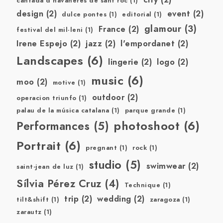
cantada d'havaneres de sant roc
(1)
design
(2)
event
(2)
dulce pontes
(1)
editorial
(1)
glamour
(3)
France
(2)
festival del mil·leni
(1)
Irene Espejo
(2)
jazz
(2)
l'empordanet
(2)
Landscapes
(6)
lingerie
(2)
logo
(2)
music
(6)
moo
(2)
motive
(1)
outdoor
(2)
operacion triunfo
(1)
palau de la música catalana
(1)
parque grande
(1)
photoshoot
(6)
Performances
(5)
Portrait
(6)
pregnant
(1)
rock
(1)
studio
(5)
swimwear
(2)
saint-jean de luz
(1)
Sílvia Pérez Cruz
(4)
Technique
(1)
trip
(2)
wedding
(2)
tilt&shift
(1)
zaragoza
(1)
zarautz
(1)