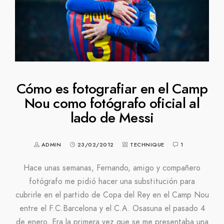
Cómo es fotografiar en el Camp
Nou como fotógrafo oficial al
lado de Messi
ADMIN
23/02/2012
TECHNIQUE
1
Hace unas semanas, Fernando, amigo y compañero
fotógrafo me pidió hacer una substitución para
cubrirle en el partido de Copa del Rey en el Camp Nou
entre el F.C.Barcelona y el C.A. Osasuna el pasado 4
de enero. Era la primera vez que se me presentaba una