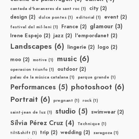
city
(2)
cantada d'havaneres de sant roc
(1)
design
(2)
event
(2)
dulce pontes
(1)
editorial
(1)
glamour
(3)
France
(2)
festival del mil·leni
(1)
Irene Espejo
(2)
jazz
(2)
l'empordanet
(2)
Landscapes
(6)
lingerie
(2)
logo
(2)
music
(6)
moo
(2)
motive
(1)
outdoor
(2)
operacion triunfo
(1)
palau de la música catalana
(1)
parque grande
(1)
photoshoot
(6)
Performances
(5)
Portrait
(6)
pregnant
(1)
rock
(1)
studio
(5)
swimwear
(2)
saint-jean de luz
(1)
Sílvia Pérez Cruz
(4)
Technique
(1)
trip
(2)
wedding
(2)
tilt&shift
(1)
zaragoza
(1)