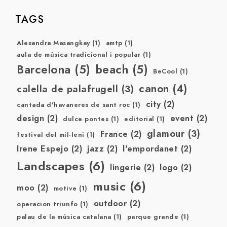
TAGS
Alexandra Masangkay
(1)
amtp
(1)
aula de música tradicional i popular
(1)
Barcelona
(5)
beach
(5)
BeCool
(1)
canon
(4)
calella de palafrugell
(3)
city
(2)
cantada d'havaneres de sant roc
(1)
design
(2)
event
(2)
dulce pontes
(1)
editorial
(1)
glamour
(3)
France
(2)
festival del mil·leni
(1)
Irene Espejo
(2)
jazz
(2)
l'empordanet
(2)
Landscapes
(6)
lingerie
(2)
logo
(2)
music
(6)
moo
(2)
motive
(1)
outdoor
(2)
operacion triunfo
(1)
palau de la música catalana
(1)
parque grande
(1)