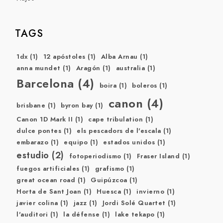
TAGS
1dx
(1)
12 apóstoles
(1)
Alba Arnau
(1)
anna mundet
(1)
Aragón
(1)
australia
(1)
Barcelona
(4)
boira
(1)
boleros
(1)
canon
(4)
brisbane
(1)
byron bay
(1)
Canon 1D Mark II
(1)
cape tribulation
(1)
dulce pontes
(1)
els pescadors de l'escala
(1)
embarazo
(1)
equipo
(1)
estados unidos
(1)
estudio
(2)
fotoperiodismo
(1)
Fraser Island
(1)
fuegos artificiales
(1)
grafismo
(1)
great ocean road
(1)
Guipúzcoa
(1)
Horta de Sant Joan
(1)
Huesca
(1)
invierno
(1)
javier colina
(1)
jazz
(1)
Jordi Solé Quartet
(1)
l'auditori
(1)
la défense
(1)
lake tekapo
(1)