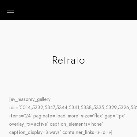
Retrato
[av_masonry_gallery
ids=’5014,5332,5347,5344,5341,5338,5335,5329,5326,53
items=’24’ paginate=’load_more’ size=’flex’ gap=’1px’
overlay_fx=’active’ caption_elements=’none’
caption_display=’always’ container_links=» id=»]