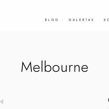
BLOG
GALERÍAS
S
Melbourne
»]