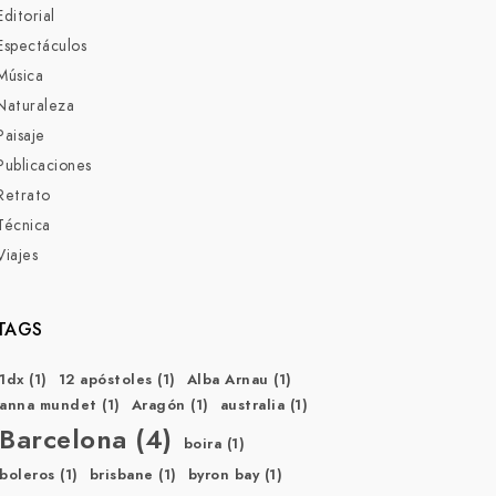
Editorial
Espectáculos
Música
Naturaleza
Paisaje
Publicaciones
Retrato
Técnica
Viajes
TAGS
1dx
(1)
12 apóstoles
(1)
Alba Arnau
(1)
anna mundet
(1)
Aragón
(1)
australia
(1)
Barcelona
(4)
boira
(1)
boleros
(1)
brisbane
(1)
byron bay
(1)