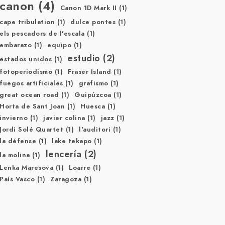
canon
(4)
Canon 1D Mark II
(1)
cape tribulation
(1)
dulce pontes
(1)
els pescadors de l'escala
(1)
embarazo
(1)
equipo
(1)
estudio
(2)
estados unidos
(1)
fotoperiodismo
(1)
Fraser Island
(1)
fuegos artificiales
(1)
grafismo
(1)
great ocean road
(1)
Guipúzcoa
(1)
Horta de Sant Joan
(1)
Huesca
(1)
invierno
(1)
javier colina
(1)
jazz
(1)
Jordi Solé Quartet
(1)
l'auditori
(1)
la défense
(1)
lake tekapo
(1)
lencería
(2)
la molina
(1)
Lenka Maresova
(1)
Loarre
(1)
País Vasco
(1)
Zaragoza
(1)