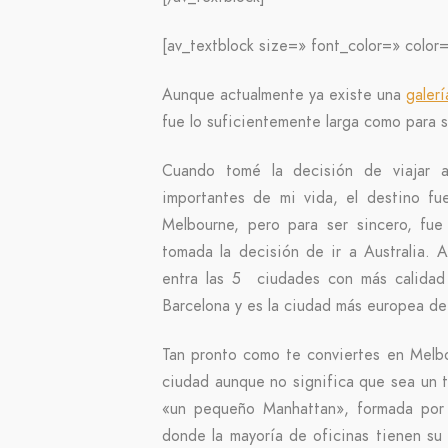
[av_textblock size=» font_color=» color=
Aunque actualmente ya existe una
galer
fue lo suficientemente larga como para 
Cuando tomé la decisión de viajar al
importantes de mi vida, el destino fu
Melbourne, pero para ser sincero, fu
tomada la decisión de ir a Australia. 
entra las 5 ciudades con más calidad 
Barcelona y es la ciudad más europea de 
Tan pronto como te conviertes en Melbou
ciudad aunque no significa que sea un t
«un pequeño Manhattan», formada por 
donde la mayoría de oficinas tienen su 