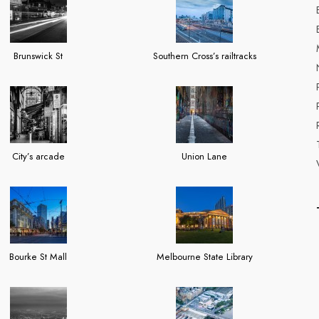
Brunswick St
Southern Cross’s railtracks
City’s arcade
Union Lane
Bourke St Mall
Melbourne State Library