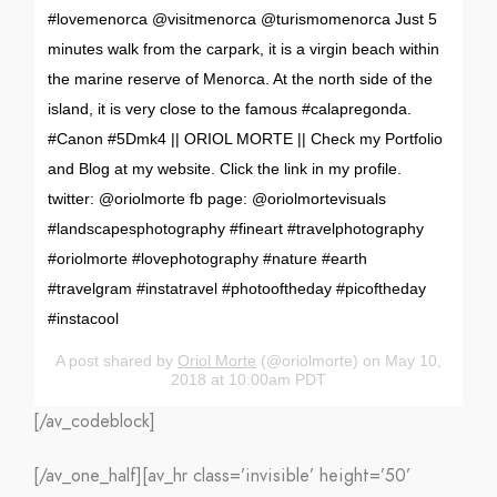
#lovemenorca @visitmenorca @turismomenorca Just 5
minutes walk from the carpark, it is a virgin beach within
the marine reserve of Menorca. At the north side of the
island, it is very close to the famous #calapregonda.
#Canon #5Dmk4 || ORIOL MORTE || Check my Portfolio
and Blog at my website. Click the link in my profile.
twitter: @oriolmorte fb page: @oriolmortevisuals
#landscapesphotography #fineart #travelphotography
#oriolmorte #lovephotography #nature #earth
#travelgram #instatravel #photooftheday #picoftheday
#instacool
A post shared by
Oriol Morte
(@oriolmorte) on May 10,
2018 at 10:00am PDT
[/av_codeblock]
[/av_one_half][av_hr class=’invisible’ height=’50’