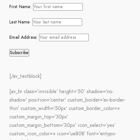
First Name:
Last Name:
Email Address:
[/av_textblock]
[av_hr class=’invisible’ height=’50’ shadow=’no-
shadow’ position=’center’ custom_border=’av-border-
thin’ custom_width=’50px’ custom_border_color=»
custom_margin_top=’30px’
custom_margin_bottom=’30px’ icon_select=’yes’
custom_icon_color=» icon=’ue808′ font=’entypo-