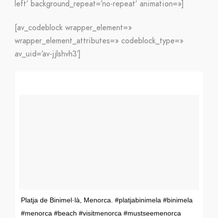
left’ background_repeat=’no-repeat’ animation=»]
[av_codeblock wrapper_element=»
wrapper_element_attributes=» codeblock_type=»
av_uid=’av-jjlshvh3′]
Platja de Binimel·là, Menorca. #platjabinimela #binimela
#menorca #beach #visitmenorca #mustseemenorca