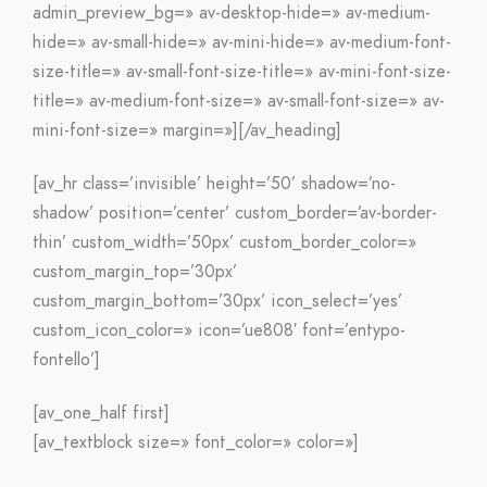
admin_preview_bg=» av-desktop-hide=» av-medium-
hide=» av-small-hide=» av-mini-hide=» av-medium-font-
size-title=» av-small-font-size-title=» av-mini-font-size-
title=» av-medium-font-size=» av-small-font-size=» av-
mini-font-size=» margin=»][/av_heading]
[av_hr class=’invisible’ height=’50’ shadow=’no-
shadow’ position=’center’ custom_border=’av-border-
thin’ custom_width=’50px’ custom_border_color=»
custom_margin_top=’30px’
custom_margin_bottom=’30px’ icon_select=’yes’
custom_icon_color=» icon=’ue808′ font=’entypo-
fontello’]
[av_one_half first]
[av_textblock size=» font_color=» color=»]