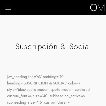
Suscripción & Social
[av_heading tag=’h3′ padding=’10’
heading=’SUSCRIPCIÓN & SOCIAL’ color=»
style=’blockquote modern-quote modern-centered’
custom_font=» size=’40’ subheading_active=»
subheading_size=’15’ custom_class=»