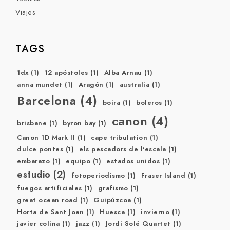
Viajes
TAGS
1dx
(1)
12 apóstoles
(1)
Alba Arnau
(1)
anna mundet
(1)
Aragón
(1)
australia
(1)
Barcelona
(4)
boira
(1)
boleros
(1)
canon
(4)
brisbane
(1)
byron bay
(1)
Canon 1D Mark II
(1)
cape tribulation
(1)
dulce pontes
(1)
els pescadors de l'escala
(1)
embarazo
(1)
equipo
(1)
estados unidos
(1)
estudio
(2)
fotoperiodismo
(1)
Fraser Island
(1)
fuegos artificiales
(1)
grafismo
(1)
great ocean road
(1)
Guipúzcoa
(1)
Horta de Sant Joan
(1)
Huesca
(1)
invierno
(1)
javier colina
(1)
jazz
(1)
Jordi Solé Quartet
(1)