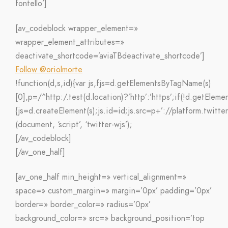
fontello’]
[av_codeblock wrapper_element=»
wrapper_element_attributes=»
deactivate_shortcode=’aviaTBdeactivate_shortcode’]
Follow @oriolmorte
!function(d,s,id){var js,fjs=d.getElementsByTagName(s)
[0],p=/^http:/.test(d.location)?’http’:’https’;if(!d.getEleme
{js=d.createElement(s);js.id=id;js.src=p+’://platform.twitte
(document, ‘script’, ‘twitter-wjs’);
[/av_codeblock]
[/av_one_half]
[av_one_half min_height=» vertical_alignment=»
space=» custom_margin=» margin=’0px’ padding=’0px’
border=» border_color=» radius=’0px’
background_color=» src=» background_position=’top