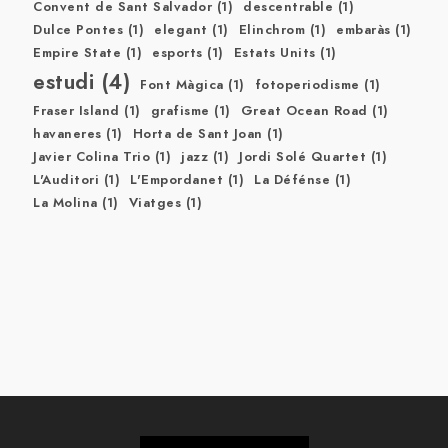
Convent de Sant Salvador
(1)
descentrable
(1)
Dulce Pontes
(1)
elegant
(1)
Elinchrom
(1)
embaràs
(1)
Empire State
(1)
esports
(1)
Estats Units
(1)
estudi
(4)
Font Màgica
(1)
fotoperiodisme
(1)
Fraser Island
(1)
grafisme
(1)
Great Ocean Road
(1)
havaneres
(1)
Horta de Sant Joan
(1)
Javier Colina Trio
(1)
jazz
(1)
Jordi Solé Quartet
(1)
L'Auditori
(1)
L'Empordanet
(1)
La Défénse
(1)
La Molina
(1)
Viatges
(1)