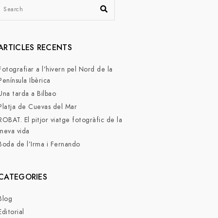
ARTICLES RECENTS
Fotografiar a l’hivern pel Nord de la
Península Ibèrica
Una tarda a Bilbao
Platja de Cuevas del Mar
ROBAT. El pitjor viatge fotogràfic de la
meva vida
Boda de l’Irma i Fernando
CATEGORIES
Blog
Editorial