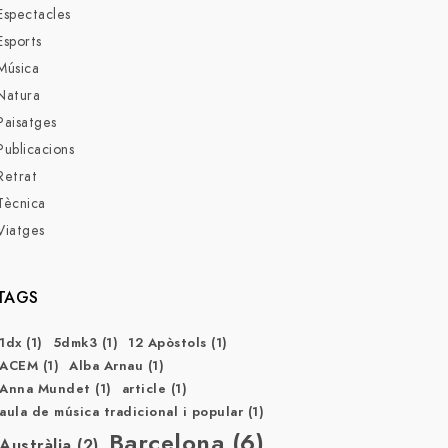
Espectacles
Esports
Música
Natura
Paisatges
Publicacions
Retrat
Tècnica
Viatges
TAGS
1dx
(1)
5dmk3
(1)
12 Apòstols
(1)
ACEM
(1)
Alba Arnau
(1)
Anna Mundet
(1)
article
(1)
aula de música tradicional i popular
(1)
Barcelona
(6)
Austràlia
(2)