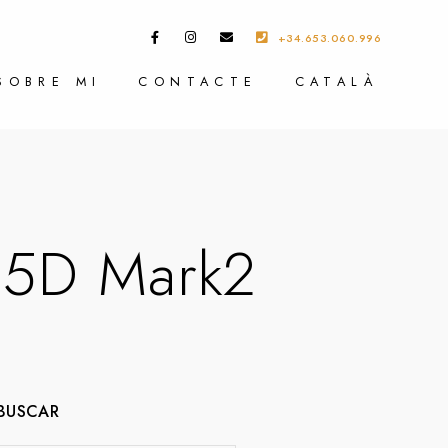
+34.653.060.996
SOBRE MI
CONTACTE
CATALÀ
 5D Mark2
BUSCAR