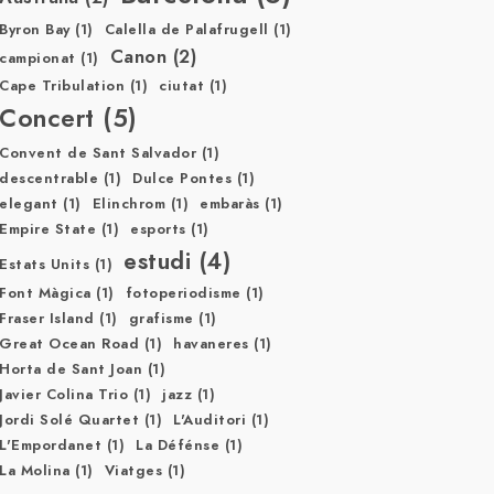
Byron Bay
(1)
Calella de Palafrugell
(1)
Canon
(2)
campionat
(1)
Cape Tribulation
(1)
ciutat
(1)
Concert
(5)
Convent de Sant Salvador
(1)
descentrable
(1)
Dulce Pontes
(1)
elegant
(1)
Elinchrom
(1)
embaràs
(1)
Empire State
(1)
esports
(1)
estudi
(4)
Estats Units
(1)
Font Màgica
(1)
fotoperiodisme
(1)
Fraser Island
(1)
grafisme
(1)
Great Ocean Road
(1)
havaneres
(1)
Horta de Sant Joan
(1)
Javier Colina Trio
(1)
jazz
(1)
Jordi Solé Quartet
(1)
L'Auditori
(1)
L'Empordanet
(1)
La Défénse
(1)
La Molina
(1)
Viatges
(1)